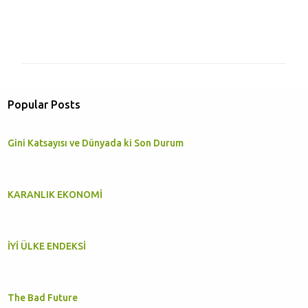
C
o
m
m
e
Popular Posts
n
t
Gini Katsayısı ve Dünyada ki Son Durum
s
KARANLIK EKONOMİ
İYİ ÜLKE ENDEKSİ
The Bad Future